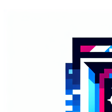
Home
Ontdek de unieke kracht van 7331.be!
Deze pakkende,
gemakkelijk te onthouden domeinnaam kan uw digitale
aanwezigheid versterken. Het is kort, krachtig en
perfect voor
branding
. Met 7331.be, bent u altijd slechts
een klik verwijderd van uw publiek.
Grijp deze kans om
op te vallen!