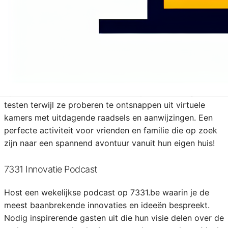
Maak van 7331.be de go-to plek voor tech-
enthousiastelingen die altijd op zoek zijn naar de laatste
updates.
7331 Escape Room Online
Ontwikkel een interactieve online escape room ervaring
op 7331.be. Bezoekers kunnen hun puzzelvaardigheden
testen terwijl ze proberen te ontsnappen uit virtuele
kamers met uitdagende raadsels en aanwijzingen. Een
perfecte activiteit voor vrienden en familie die op zoek
zijn naar een spannend avontuur vanuit hun eigen huis!
7331 Innovatie Podcast
Host een wekelijkse podcast op 7331.be waarin je de
meest baanbrekende innovaties en ideeën bespreekt.
Nodig inspirerende gasten uit die hun visie delen over de